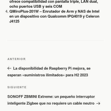
ofrece compatibilidad con pantalla triple, LAN dual,
ocho puertos USB y seis COM
QMiroPlus-201W – Enrutador de Arm y NAS de Intel
en un dispositivo con Qualcomm IPQ4019 y Celeron
J4125
N
E
a
ANTERIOR
v
n
La disponibilidad de Raspberry Pi mejora, se
e
t
esperan «suministros ilimitados» para H2 2023
g
r
a
a
c
S
SIGUIENTE
d
i
i
SONOFF ZBMINI Extreme: un pequeño interruptor
ó
a
g
n
inteligente Zigbee que no requiere un cable neutro
a
u
d