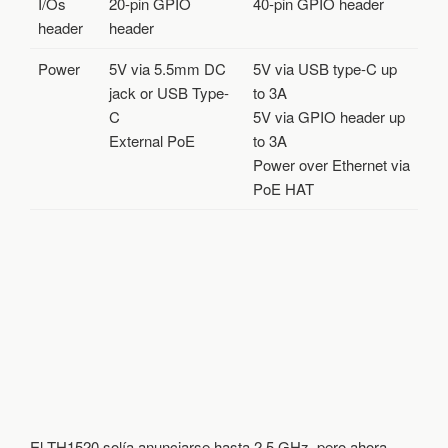
I/Os
20-pin GPIO
40-pin GPIO header
header
header
Power
5V via 5.5mm DC
5V via USB type-C up
jack or USB Type-
to 3A
C
5V via GPIO header up
External PoE
to 3A
Power over Ethernet via
PoE HAT
El TH1520 solía anunciarse hasta 2,5 GHz, pero ahora