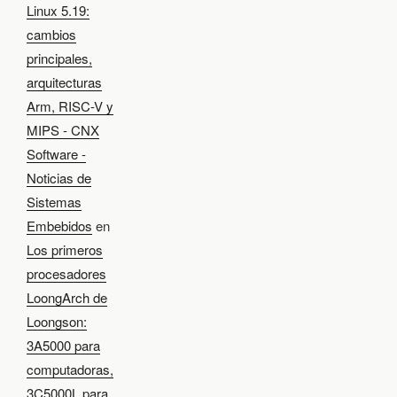
Linux 5.19:
cambios
principales,
arquitecturas
Arm, RISC-V y
MIPS - CNX
Software -
Noticias de
Sistemas
Embebidos
en
Los primeros
procesadores
LoongArch de
Loongson:
3A5000 para
computadoras,
3C5000L para