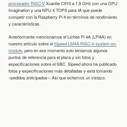
procesador RISC-V
Xuantie C910 a 1,8 GHz con una GPU
4
A
Imagination y una NPU 4 TOPS para IA que puede
R
competir con la Raspberry Pi 4 en términos de rendimiento
I
y características.
S
C
-
Anteriormente mencionamos el Lichee Pi 4A (LPi4A) en
V
nuestro artículo sobre el
Sipeed LM4A RISC-V system-on-
S
module
, pero en ese momento solo teníamos algunos
B
C
puntos de referencia para el placa y sin fotos y
:
especificaciones sobre el SBC. Sipeed ahora ha publicado
U
fotos y especificaciones más detalladas y está tomando
N
C
«pedidos anticipados». Así que echemos un vistazo.
O
M
P
E
T
I
D
O
R
D