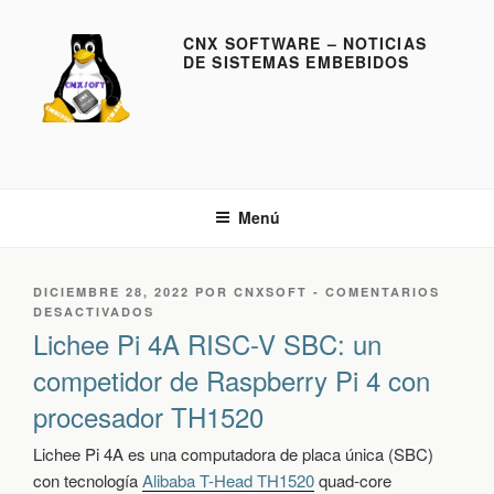
S
a
CNX SOFTWARE – NOTICIAS
DE SISTEMAS EMBEBIDOS
l
t
a
r
a
l
Menú
c
o
n
P
DICIEMBRE 28, 2022
POR
CNXSOFT
-
COMENTARIOS
t
U
E
DESACTIVADOS
e
B
N
Lichee Pi 4A RISC-V SBC: un
L
L
n
competidor de Raspberry Pi 4 con
I
I
i
C
C
procesador TH1520
d
A
H
D
E
o
O
E
Lichee Pi 4A es una computadora de placa única (SBC)
E
P
con tecnología
Alibaba T-Head TH1520
quad-core
L
I