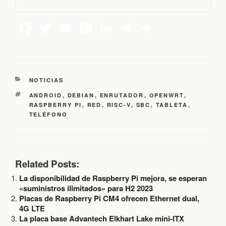
C
NOTICIAS
A
E
ANDROID
,
DEBIAN
,
ENRUTADOR
,
OPENWRT
,
T
T
RASPBERRY PI
,
RED
,
RISC-V
,
SBC
,
TABLETA
,
E
I
TELÉFONO
G
Q
O
U
R
E
Í
T
A
A
Related Posts:
S
S
La disponibilidad de Raspberry Pi mejora, se esperan
«suministros ilimitados» para H2 2023
Placas de Raspberry Pi CM4 ofrecen Ethernet dual,
4G LTE
La placa base Advantech Elkhart Lake mini-ITX