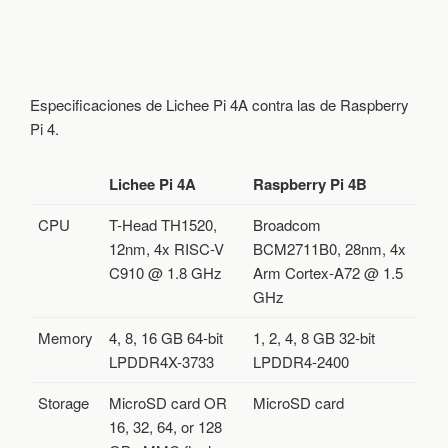
E
R
A
S
P
Especificaciones de Lichee Pi 4A contra las de Raspberry
B
E
Pi 4.
R
R
Y
Lichee Pi 4A
Raspberry Pi 4B
P
I
CPU
T-Head TH1520,
Broadcom
4
12nm, 4x RISC-V
BCM2711B0, 28nm, 4x
C
O
C910 @ 1.8 GHz
Arm Cortex-A72 @ 1.5
N
GHz
P
R
Memory
4, 8, 16 GB 64-bit
1, 2, 4, 8 GB 32-bit
O
C
LPDDR4X-3733
LPDDR4-2400
E
S
Storage
MicroSD card OR
MicroSD card
A
16, 32, 64, or 128
D
O