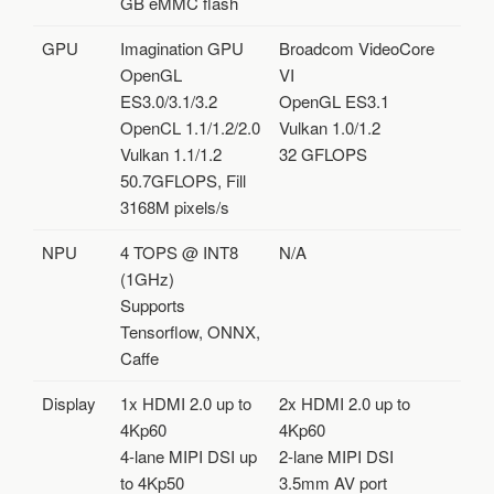
GB eMMC flash
R
T
GPU
Imagination GPU
Broadcom VideoCore
H
OpenGL
VI
1
ES3.0/3.1/3.2
OpenGL ES3.1
5
2
OpenCL 1.1/1.2/2.0
Vulkan 1.0/1.2
0
Vulkan 1.1/1.2
32 GFLOPS
50.7GFLOPS, Fill
3168M pixels/s
NPU
4 TOPS @ INT8
N/A
(1GHz)
Supports
Tensorflow, ONNX,
Caffe
Display
1x HDMI 2.0 up to
2x HDMI 2.0 up to
4Kp60
4Kp60
4-lane MIPI DSI up
2-lane MIPI DSI
to 4Kp50
3.5mm AV port