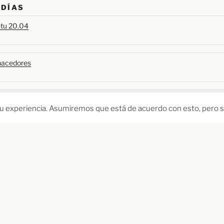
 DÍAS
ntu 20.04
 hacedores
o automático
 su experiencia. Asumiremos que está de acuerdo con esto, pero s
ws y Linux
NPU, PCIe 3.0, hasta 32 GB de RAM