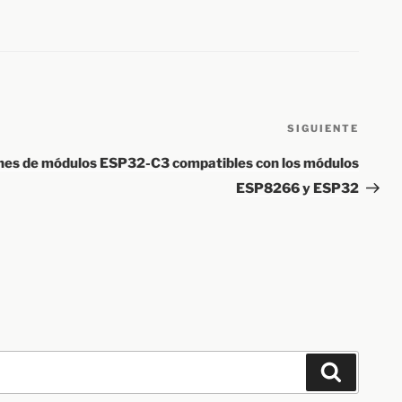
Sigui
SIGUIENTE
entra
ines de módulos ESP32-C3 compatibles con los módulos
ESP8266 y ESP32
Buscar