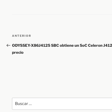
Navegación
Entrada
ANTERIOR
de
anterior:
ODYSSEY-X86J4125 SBC obtiene un SoC Celeron J4125
entradas
precio
Buscar
por: