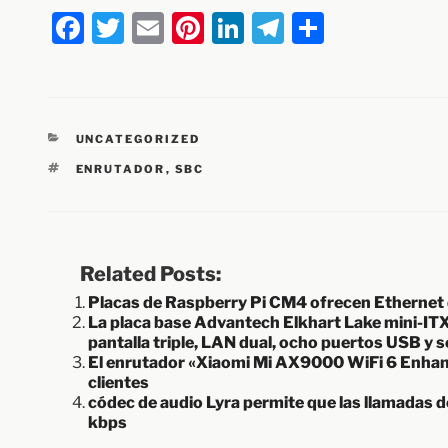
F
T
E
Pi
Li
T
C
a
w
m
nt
n
el
o
c
itt
ai
er
k
e
m
e
er
l
e
e
gr
p
CATEGORÍAS
UNCATEGORIZED
b
st
dI
a
ar
ETIQUETAS
ENRUTADOR
,
SBC
o
n
m
tir
o
k
Related Posts:
Placas de Raspberry Pi CM4 ofrecen Ethernet 
La placa base Advantech Elkhart Lake mini-ITX
pantalla triple, LAN dual, ocho puertos USB y 
El enrutador «Xiaomi Mi AX9000 WiFi 6 Enha
clientes
códec de audio Lyra permite que las llamadas de
kbps