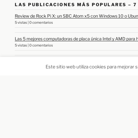
LAS PUBLICACIONES MÁS POPULARES – 7
Review de Rock Pi X: un SBC Atom x5 con Windows 10 o Ubu
5 vistas
|
0 comentarios
Las 5 mejores computadoras de placa única Intel y AMD para
5 vistas
|
0 comentarios
Placa ESP32 CAN encaja en el dongle OBD-II, admite apagad
Este sitio web utiliza cookies para mejorar
4 vistas
|
0 comentarios
Cómo actualizar el firmware a dispositivos Rockchip en Windo
4 vistas
|
0 comentarios
Especificaciones de Rockchip RK3588: video de 8K, 6 TOPS 
4 vistas
|
0 comentarios
PATROCINADORAS