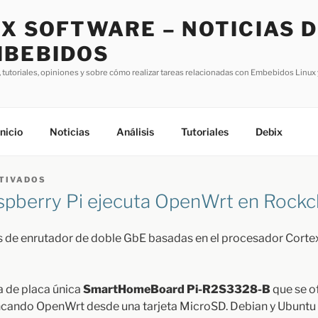
X SOFTWARE – NOTICIAS 
BEBIDOS
, tutoriales, opiniones y sobre cómo realizar tareas relacionadas con Embebidos Linux y
Inicio
Noticias
Análisis
Tutoriales
Debix
EN
TIVADOS
SBC
spberry Pi ejecuta OpenWrt en Rock
DE
DOBLE
GBE
DE
 de enrutador de doble GbE basadas en el procesador Corte
TAMAÑO
RASPBERRY
PI
EJECUTA
a de placa única
SmartHomeBoard Pi-R2S3328-B
que se o
OPENWRT
EN
ando OpenWrt desde una tarjeta MicroSD. Debian y Ubuntu t
ROCKCHIP