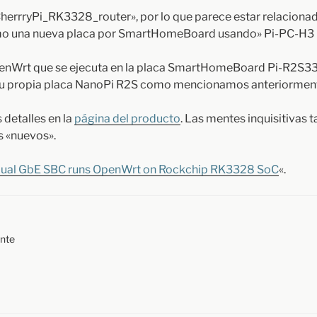
e «CherrryPi_RK3328_router», por lo que parece estar relacion
omo una nueva placa por SmartHomeBoard usando» Pi-PC-H3
penWrt que se ejecuta en la placa SmartHomeBoard Pi-R2S3328
su propia placa NanoPi R2S como mencionamos anteriormen
 detalles en la
página del producto
. Las mentes inquisitivas 
s «nuevos».
 dual GbE SBC runs OpenWrt on Rockchip RK3328 SoC
«.
nte