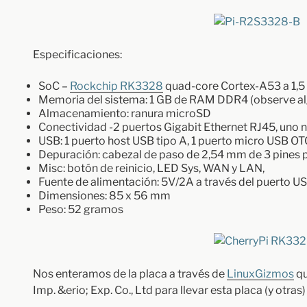
Especificaciones:
SoC –
Rockchip RK3328
quad-core Cortex-A53 a 1,
Memoria del sistema: 1 GB de RAM DDR4 (observe al
Almacenamiento: ranura microSD
Conectividad -2 puertos Gigabit Ethernet RJ45, uno n
USB: 1 puerto host USB tipo A, 1 puerto micro USB OT
Depuración: cabezal de paso de 2,54 mm de 3 pines p
Misc: botón de reinicio, LED Sys, WAN y LAN,
Fuente de alimentación: 5V/2A a través del puerto U
Dimensiones: 85 x 56 mm
Peso: 52 gramos
Nos enteramos de la placa a través de
LinuxGizmos
qu
Imp. &erio; Exp. Co., Ltd para llevar esta placa (y otras