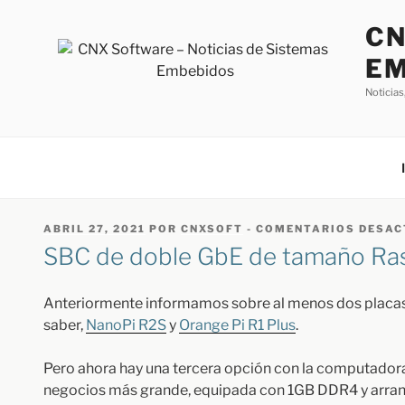
Saltar
CN
al
contenido
EM
Noticias
PUBLICADO
ABRIL 27, 2021
POR
CNXSOFT
-
COMENTARIOS DESAC
EL
SBC de doble GbE de tamaño Ra
Anteriormente informamos sobre al menos dos placas
saber,
NanoPi R2S
y
Orange Pi R1 Plus
.
Pero ahora hay una tercera opción con la computador
negocios más grande, equipada con 1GB DDR4 y arranc