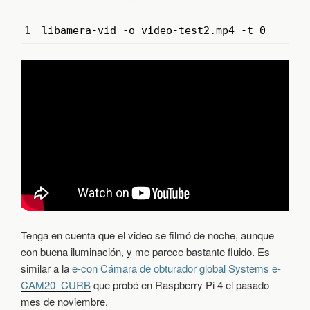
1
libamera
-
vid
-
o
video
-
test2
.
mp4
-
t
0
Tenga en cuenta que el video se filmó de noche, aunque
con buena iluminación, y me parece bastante fluido. Es
similar a la
e-con Cámara de obturador global Systems e-
CAM20_CURB
que probé en Raspberry Pi 4 el pasado
mes de noviembre.