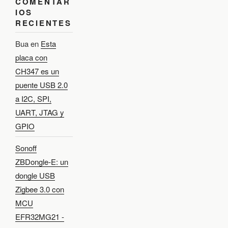
COMENTAR
IOS
RECIENTES
Bua
en
Esta
placa con
CH347 es un
puente USB 2.0
a I2C, SPI,
UART, JTAG y
GPIO
Sonoff
ZBDongle-E: un
dongle USB
Zigbee 3.0 con
MCU
EFR32MG21 -