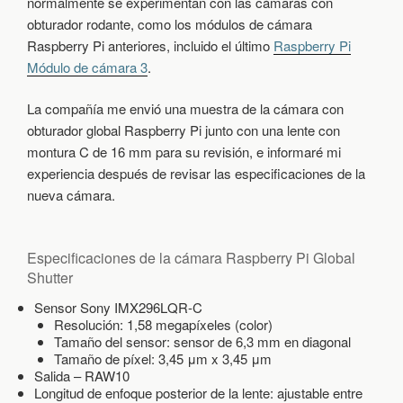
normalmente se experimentan con las cámaras con
Y
obturador rodante, como los módulos de cámara
P
Raspberry Pi anteriores, incluido el último
Raspberry Pi
I
G
Módulo de cámara 3
.
L
O
La compañía me envió una muestra de la cámara con
B
A
obturador global Raspberry Pi junto con una lente con
L
montura C de 16 mm para su revisión, e informaré mi
S
experiencia después de revisar las especificaciones de la
H
U
nueva cámara.
T
T
E
Especificaciones de la cámara Raspberry Pi Global
R
C
Shutter
A
M
Sensor Sony IMX296LQR-C
E
Resolución: 1,58 megapíxeles (color)
R
Tamaño del sensor: sensor de 6,3 mm en diagonal
A
Tamaño de píxel: 3,45 μm x 3,45 μm
,
Salida – RAW10
A
Longitud de enfoque posterior de la lente: ajustable entre
N