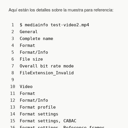
Aquí están los detalles sobre la muestra para referencia:
1
$
mediainfo 
test
-
video2
.
mp4 
2
General
3
Complete 
name
:
4
Format
:
5
Format
/
Info
:
6
File 
size
:
7
Overall 
bit 
rate 
mode
:
8
FileExtension_Invalid
:
9
10
Video
11
Format
:
12
Format
/
Info
:
13
Format 
profile
:
14
Format 
settings
:
15
Format 
settings
,
CABAC
:
16
Format 
settings
,
Reference 
frames
: