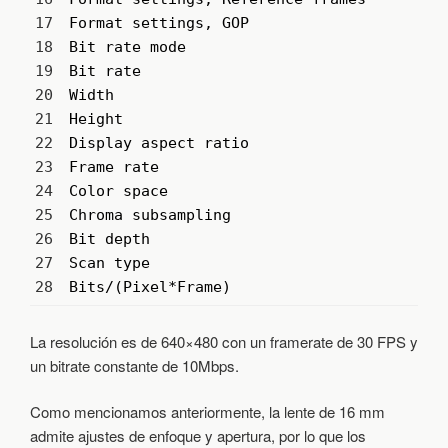
17
Format 
settings
,
GOP
:
18
Bit 
rate 
mode
:
19
Bit 
rate
:
20
Width
:
21
Height
:
22
Display 
aspect 
ratio
:
23
Frame 
rate
:
24
Color 
space
:
25
Chroma 
subsampling
:
26
Bit 
depth
:
27
Scan 
type
:
28
Bits
/
(
Pixel*
Frame
)
:
La resolución es de 640×480 con un framerate de 30 FPS y
un bitrate constante de 10Mbps.
Como mencionamos anteriormente, la lente de 16 mm
admite ajustes de enfoque y apertura, por lo que los