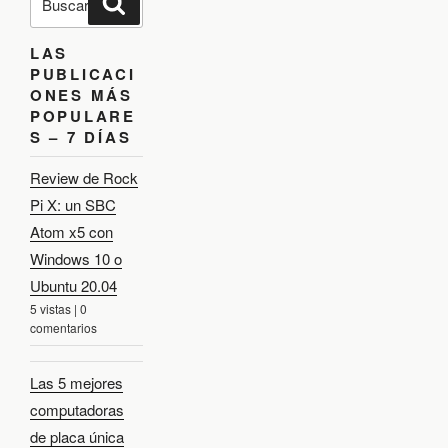
u
n
u
s
s
:
s
t
c
c
a
LAS
a
r
r
r
PUBLICACI
p
a
o
ONES MÁS
r
d
POPULARE
:
S – 7 DÍAS
a
Review de Rock
Pi X: un SBC
Atom x5 con
Windows 10 o
Ubuntu 20.04
5 vistas
|
0
comentarios
Las 5 mejores
computadoras
de placa única