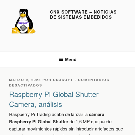
S
a
CNX SOFTWARE – NOTICIAS
DE SISTEMAS EMBEBIDOS
l
t
a
r
a
l
Menú
c
o
n
P
MARZO 9, 2023
POR
CNXSOFT
-
COMENTARIOS
t
U
E
DESACTIVADOS
e
B
N
Raspberry Pi Global Shutter
L
R
n
Camera, análisis
I
A
i
C
S
d
A
P
Raspberry Pi Trading acaba de lanzar la
cámara
D
B
o
Raspberry Pi Global Shutter
de 1,6 MP que puede
O
E
capturar movimientos rápidos sin introducir artefactos que
E
R
L
R