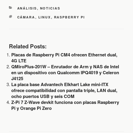
C
ANÁLISIS
,
NOTICIAS
A
E
CÁMARA
,
LINUX
,
RASPBERRY PI
T
T
E
I
G
Q
O
U
R
E
Related Posts:
Í
T
A
Placas de Raspberry Pi CM4 ofrecen Ethernet dual,
A
S
S
4G LTE
QMiroPlus-201W – Enrutador de Arm y NAS de Intel
en un dispositivo con Qualcomm IPQ4019 y Celeron
J4125
La placa base Advantech Elkhart Lake mini-ITX
ofrece compatibilidad con pantalla triple, LAN dual,
ocho puertos USB y seis COM
Z-Pi 7 Z-Wave devkit funciona con placas Raspberry
Pi y Orange Pi Zero