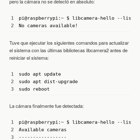
pero la cámara no se detectó en absoluto:
1
pi
@
raspberrypi
:
~
$
libcamera
-
hello
--
list
-
c
2
No 
cameras 
available
!
Tuve que ejecutar los siguientes comandos para actualizar
el sistema con las últimas bibliotecas libcamera2 antes de
reiniciar el sistema:
1
sudo 
apt 
update
2
sudo 
apt 
dist
-
upgrade
3
sudo 
reboot
La cámara finalmente fue detectada:
1
pi
@
raspberrypi
:
~
$
libcamera
-
hello
--
list
-
c
2
Available 
cameras
3
--
--
--
--
--
--
--
--
-