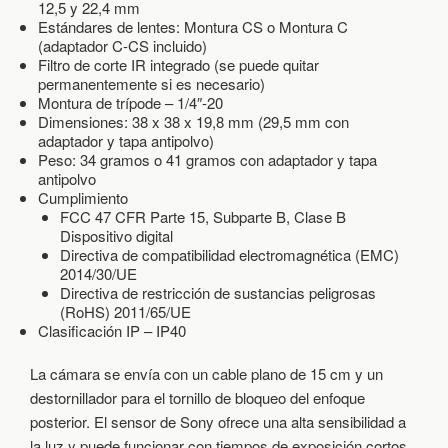
12,5 y 22,4 mm
Á
Estándares de lentes: Montura CS o Montura C
L
(adaptador C-CS incluido)
I
Filtro de corte IR integrado (se puede quitar
S
permanentemente si es necesario)
I
Montura de trípode – 1/4″-20
S
Dimensiones: 38 x 38 x 19,8 mm (29,5 mm con
adaptador y tapa antipolvo)
Peso: 34 gramos o 41 gramos con adaptador y tapa
antipolvo
Cumplimiento
FCC 47 CFR Parte 15, Subparte B, Clase B
Dispositivo digital
Directiva de compatibilidad electromagnética (EMC)
2014/30/UE
Directiva de restricción de sustancias peligrosas
(RoHS) 2011/65/UE
Clasificación IP – IP40
La cámara se envía con un cable plano de 15 cm y un
destornillador para el tornillo de bloqueo del enfoque
posterior. El sensor de Sony ofrece una alta sensibilidad a
la luz y puede funcionar con tiempos de exposición cortos