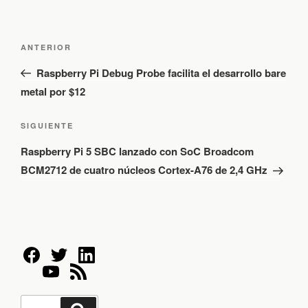
N
E
a
ANTERIOR
v
n
Raspberry Pi Debug Probe facilita el desarrollo bare
e
t
metal por $12
g
r
a
a
c
S
SIGUIENTE
d
i
i
Raspberry Pi 5 SBC lanzado con SoC Broadcom
ó
a
g
n
BCM2712 de cuatro núcleos Cortex-A76 de 2,4 GHz
a
u
d
n
i
e
t
e
e
n
e
n
t
r
t
r
i
e
a
o
d
e
B
a
r
B