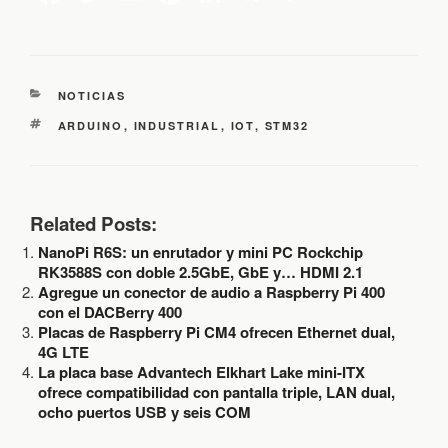
C
NOTICIAS
A
E
ARDUINO
,
INDUSTRIAL
,
IOT
,
STM32
T
T
E
I
G
Q
O
U
R
E
Related Posts:
Í
T
A
NanoPi R6S: un enrutador y mini PC Rockchip
A
S
S
RK3588S con doble 2.5GbE, GbE y… HDMI 2.1
Agregue un conector de audio a Raspberry Pi 400
con el DACBerry 400
Placas de Raspberry Pi CM4 ofrecen Ethernet dual,
4G LTE
La placa base Advantech Elkhart Lake mini-ITX
ofrece compatibilidad con pantalla triple, LAN dual,
ocho puertos USB y seis COM