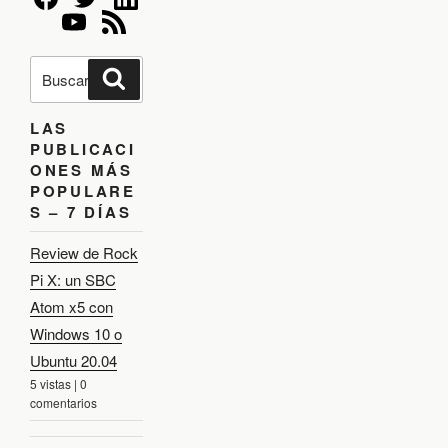
a
o
d
e
a
r
n
B
s
:
B
u
t
u
s
s
r
c
c
a
LAS
a
a
r
r
PUBLICACI
p
d
o
ONES MÁS
r
a
POPULARE
:
S – 7 DÍAS
Review de Rock
Pi X: un SBC
Atom x5 con
Windows 10 o
Ubuntu 20.04
5 vistas
|
0
comentarios