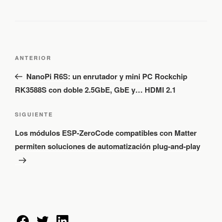
N
E
a
ANTERIOR
v
n
NanoPi R6S: un enrutador y mini PC Rockchip
e
t
RK3588S con doble 2.5GbE, GbE y… HDMI 2.1
g
r
a
a
c
S
SIGUIENTE
d
i
i
Los módulos ESP-ZeroCode compatibles con Matter
ó
a
g
n
permiten soluciones de automatización plug-and-play
a
u
d
n
i
e
t
e
e
n
e
n
t
r
t
r
i
e