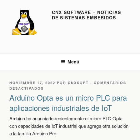
S
a
CNX SOFTWARE – NOTICIAS
DE SISTEMAS EMBEBIDOS
l
t
a
r
a
l
Menú
c
o
n
P
NOVIEMBRE 17, 2022
POR
CNXSOFT
-
COMENTARIOS
t
U
E
DESACTIVADOS
e
B
N
Arduino Opta es un micro PLC para
L
A
n
aplicaciones industriales de IoT
I
R
i
C
D
d
A
U
Arduino ha anunciado recientemente el micro PLC Opta
D
I
o
con capacidades de IoT industrial que agrega otra solución
O
N
a la familia Arduino Pro.
E
O
L
O