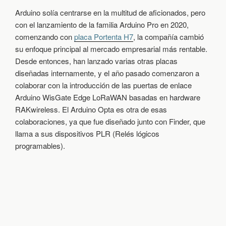
P
Arduino solía centrarse en la multitud de aficionados, pero
T
con el lanzamiento de la familia Arduino Pro en 2020,
A
E
comenzando con
placa Portenta H7
, la compañía cambió
S
su enfoque principal al mercado empresarial más rentable.
U
Desde entonces, han lanzado varias otras placas
N
M
diseñadas internamente, y el año pasado comenzaron a
I
colaborar con la introducción de las puertas de enlace
C
Arduino WisGate Edge LoRaWAN basadas en hardware
R
O
RAKwireless. El Arduino Opta es otra de esas
P
colaboraciones, ya que fue diseñado junto con Finder, que
L
llama a sus dispositivos PLR (Relés lógicos
C
P
programables).
A
R
A
A
P
L
I
C
A