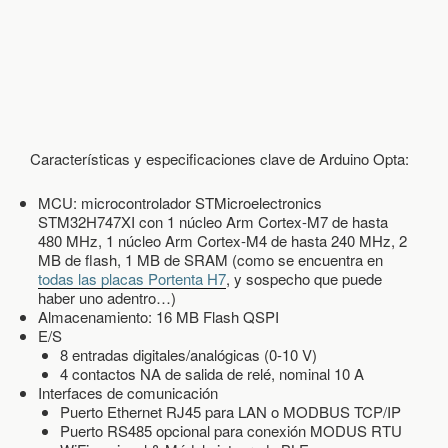
C
I
O
N
E
S
I
N
Características y especificaciones clave de Arduino Opta:
D
U
S
MCU: microcontrolador STMicroelectronics
T
STM32H747XI con 1 núcleo Arm Cortex-M7 de hasta
R
480 MHz, 1 núcleo Arm Cortex-M4 de hasta 240 MHz, 2
I
MB de flash, 1 MB de SRAM (como se encuentra en
A
todas las placas Portenta H7
, y sospecho que puede
L
haber uno adentro…)
E
Almacenamiento: 16 MB Flash QSPI
S
E/S
D
8 entradas digitales/analógicas (0-10 V)
E
4 contactos NA de salida de relé, nominal 10 A
I
Interfaces de comunicación
O
Puerto Ethernet RJ45 para LAN o MODBUS TCP/IP
T
Puerto RS485 opcional para conexión MODUS RTU