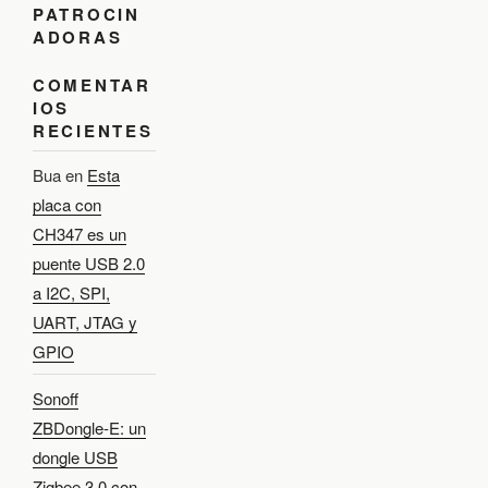
PATROCIN
ADORAS
COMENTAR
IOS
RECIENTES
Bua
en
Esta
placa con
CH347 es un
puente USB 2.0
a I2C, SPI,
UART, JTAG y
GPIO
Sonoff
ZBDongle-E: un
dongle USB
Zigbee 3.0 con