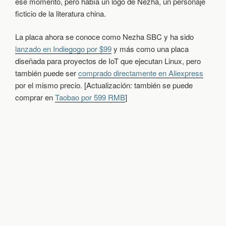
ese momento, pero había un logo de Nezha, un personaje
C
ficticio de la literatura china.
-
V
L
La placa ahora se conoce como Nezha SBC y ha sido
I
lanzado en Indiegogo por $99
y más como una placa
N
diseñada para proyectos de IoT que ejecutan Linux, pero
U
X
también puede ser
comprado directamente en Aliexpress
S
por el mismo precio. [Actualización: también se puede
B
comprar en
Taobao por 599 RMB
]
C
L
A
N
Z
A
D
O
P
O
R
$
9
9
Y