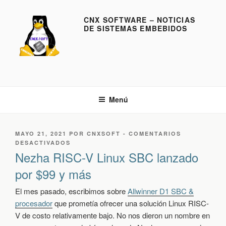
S
a
CNX SOFTWARE – NOTICIAS
DE SISTEMAS EMBEBIDOS
l
t
a
r
a
l
Menú
c
o
n
P
MAYO 21, 2021
POR
CNXSOFT
-
COMENTARIOS
t
U
E
DESACTIVADOS
e
B
N
Nezha RISC-V Linux SBC lanzado
L
N
n
por $99 y más
I
E
i
C
Z
d
A
H
El mes pasado, escribimos sobre
Allwinner D1 SBC &
D
A
o
procesador
que prometía ofrecer una solución Linux RISC-
O
R
V de costo relativamente bajo. No nos dieron un nombre en
E
I
L
S