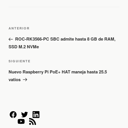
N
E
a
ANTERIOR
v
n
ROC-RK3566-PC SBC admite hasta 8 GB de RAM,
e
t
SSD M.2 NVMe
g
r
a
a
c
S
SIGUIENTE
d
i
i
Nuevo Raspberry Pi PoE+ HAT maneja hasta 25.5
ó
a
g
n
vatios
a
u
d
n
i
e
t
e
e
n
e
n
t
r
t
r
i
e
a