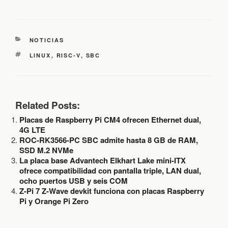
C
NOTICIAS
A
E
LINUX
,
RISC-V
,
SBC
T
T
E
I
G
Q
O
U
R
E
Related Posts:
Í
T
A
Placas de Raspberry Pi CM4 ofrecen Ethernet dual,
A
S
S
4G LTE
ROC-RK3566-PC SBC admite hasta 8 GB de RAM,
SSD M.2 NVMe
La placa base Advantech Elkhart Lake mini-ITX
ofrece compatibilidad con pantalla triple, LAN dual,
ocho puertos USB y seis COM
Z-Pi 7 Z-Wave devkit funciona con placas Raspberry
Pi y Orange Pi Zero