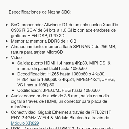
M
Á
Especificaciones de Nezha SBC:
S
SoC: procesador Allwinner D1 de un solo núcleo XuanTie
C906 RISC-V de 64 bits a 1.0 GHz con aceleradores de
gráficos HiFi4 DSP, G2D 2D
Memoria: memoria DDR3 de 1 GB
Almacenamiento: memoria flash SPI NAND de 256 MB,
ranura para tarjeta MicroSD
Video
Salida: puerto HDMI 1.4 hasta 4Kp30, MIPI DSI &
interfaz de panel táctil hasta 1080p60
Decodificación: H.265 hasta 1080p60 o 4Kp30,
H.264 hasta 1080p60 o 4Kp24, MPEG-1/2/4, JPEG,
VC1 hasta 1080p60
Codificación: JPEG/MJPEG hasta 1080p60
Audio: conector de audio de 3,5 mm, salida de audio
digital a través de HDMI, un conector para placa de
micrófono
Conectividad: Gigabit Ethernet a través de RTL8211F
PHY, 2.4GHz WiFi 4 & Módulo Bluetooth a través de
Módulo XR829
USB – 1x puerto de host USB 2.0, 1x puerto de puerto