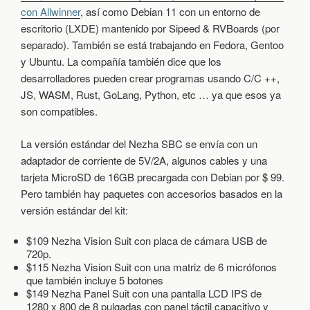
con Allwinner
, así como Debian 11 con un entorno de
escritorio (LXDE) mantenido por Sipeed & RVBoards (por
separado). También se está trabajando en Fedora, Gentoo
y Ubuntu. La compañía también dice que los
desarrolladores pueden crear programas usando C/C ++,
JS, WASM, Rust, GoLang, Python, etc … ya que esos ya
son compatibles.
La versión estándar del Nezha SBC se envía con un
adaptador de corriente de 5V/2A, algunos cables y una
tarjeta MicroSD de 16GB precargada con Debian por $ 99.
Pero también hay paquetes con accesorios basados ​​en la
versión estándar del kit:
$109 Nezha Vision Suit con placa de cámara USB de
720p.
$115 Nezha Vision Suit con una matriz de 6 micrófonos
que también incluye 5 botones
$149 Nezha Panel Suit con una pantalla LCD IPS de
1280 x 800 de 8 pulgadas con panel táctil capacitivo y