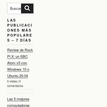
o
d
e
B
a
r
B
u
n
u
s
s
:
s
t
c
c
a
LAS
a
r
r
r
PUBLICACI
p
a
o
ONES MÁS
r
d
POPULARE
:
S – 7 DÍAS
a
Review de Rock
Pi X: un SBC
Atom x5 con
Windows 10 o
Ubuntu 20.04
5 vistas
|
0
comentarios
Las 5 mejores
computadoras