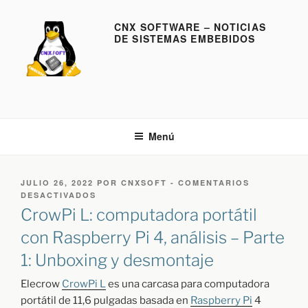
S
a
CNX SOFTWARE – NOTICIAS
DE SISTEMAS EMBEBIDOS
l
t
a
r
a
l
Menú
c
o
n
P
JULIO 26, 2022
POR
CNXSOFT
-
COMENTARIOS
t
U
E
DESACTIVADOS
e
B
N
CrowPi L: computadora portátil
L
C
n
I
R
con Raspberry Pi 4, análisis – Parte
i
C
O
d
1: Unboxing y desmontaje
A
W
D
P
o
O
I
Elecrow
CrowPi L
es una carcasa para computadora
E
L
portátil de 11,6 pulgadas basada en
Raspberry Pi
4
L
: