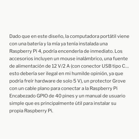
1
:
U
N
B
O
X
Dado que en este diseño, la computadora portátil viene
I
con una batería y la mía ya tenía instalada una
N
G
Raspberry Pi 4, podría encenderla de inmediato. Los
Y
accesorios incluyen un mouse inalámbrico, una fuente
D
de alimentación de 12 V/2 A (con conector USB tipo C…
E
S
esto debería ser ilegal en mi humilde opinión, ya que
M
podría freír hardware de solo 5 V), un protector Grove
O
con un cable plano para conectar a la Raspberry Pi
N
T
Encabezado GPIO de 40 pines y un manual de usuario
A
simple que es principalmente útil para instalar su
J
propia Raspberry Pi.
E