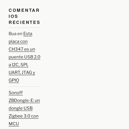
COMENTAR
IOS
RECIENTES
Bua
en
Esta
placa con
CH347 es un
puente USB 2.0
a I2C, SPI,
UART, JTAG y
GPIO
Sonoff
ZBDongle-E: un
dongle USB
Zigbee 3.0 con
MCU