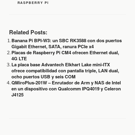
T
RASPBERRY PI
E
I
G
Q
O
U
R
E
Í
T
Related Posts:
A
A
S
Banana Pi BPI-W3: un SBC RK3588 con dos puertos
S
Gigabit Ethernet, SATA, ranura PCIe x4
Placas de Raspberry Pi CM4 ofrecen Ethernet dual,
4G LTE
La placa base Advantech Elkhart Lake mini-ITX
ofrece compatibilidad con pantalla triple, LAN dual,
ocho puertos USB y seis COM
QMiroPlus-201W – Enrutador de Arm y NAS de Intel
en un dispositivo con Qualcomm IPQ4019 y Celeron
J4125