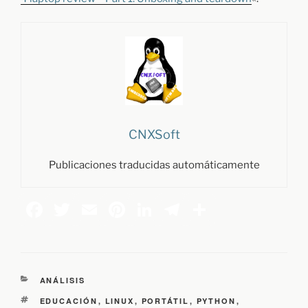
CNXSoft
Publicaciones traducidas automáticamente
C
ANÁLISIS
A
E
EDUCACIÓN
,
LINUX
,
PORTÁTIL
,
PYTHON
,
T