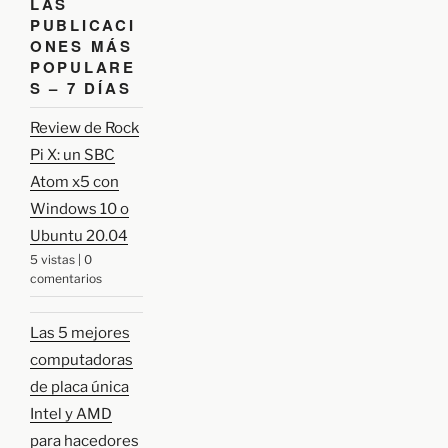
LAS
a
r
r
r
PUBLICACI
p
a
o
ONES MÁS
r
d
POPULARE
:
S – 7 DÍAS
a
Review de Rock
Pi X: un SBC
Atom x5 con
Windows 10 o
Ubuntu 20.04
5 vistas
|
0
comentarios
Las 5 mejores
computadoras
de placa única
Intel y AMD
para hacedores