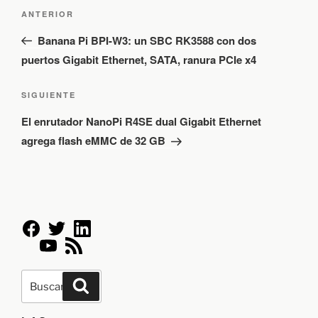
N
E
ANTERIOR
a
n
v
Banana Pi BPI-W3: un SBC RK3588 con dos
e
t
puertos Gigabit Ethernet, SATA, ranura PCIe x4
g
r
a
a
S
c
SIGUIENTE
d
i
i
El enrutador NanoPi R4SE dual Gigabit Ethernet
ó
a
g
agrega flash eMMC de 32 GB
n
a
u
d
n
i
e
t
e
e
n
e
n
t
r
t
r
i
e
a
o
e
d
B
r
a
B
u
n
u
s
s
:
s
t
c
c
a