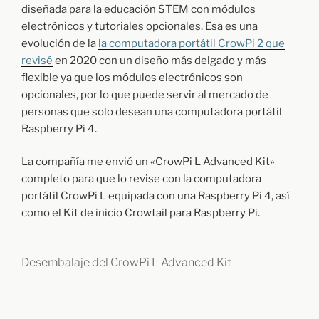
diseñada para la educación STEM con módulos
C
O
electrónicos y tutoriales opcionales. Esa es una
M
evolución de la
la computadora portátil CrowPi 2 que
P
revisé
en 2020 con un diseño más delgado y más
U
T
flexible ya que los módulos electrónicos son
A
opcionales, por lo que puede servir al mercado de
D
personas que solo desean una computadora portátil
O
R
Raspberry Pi 4.
A
P
La compañía me envió un «CrowPi L Advanced Kit»
O
R
completo para que lo revise con la computadora
T
portátil CrowPi L equipada con una Raspberry Pi 4, así
Á
como el Kit de inicio Crowtail para Raspberry Pi.
T
I
L
C
Desembalaje del CrowPi L Advanced Kit
O
N
R
A
S