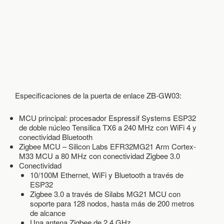
Z
I
G
B
E
E
B
A
S
A
Especificaciones de la puerta de enlace ZB-GW03:
D
A
E
MCU principal: procesador Espressif Systems ESP32
N
de doble núcleo Tensilica TX6 a 240 MHz con WiFi 4 y
E
conectividad Bluetooth
S
Zigbee MCU – Silicon Labs EFR32MG21 Arm Cortex-
P
M33 MCU a 80 MHz con conectividad Zigbee 3.0
3
Conectividad
2
10/100M Ethernet, WiFi y Bluetooth a través de
C
ESP32
O
Zigbee 3.0 a través de Silabs MG21 MCU con
M
soporte para 128 nodos, hasta más de 200 metros
P
de alcance
A
Una antena Zigbee de 2,4 GHz
T