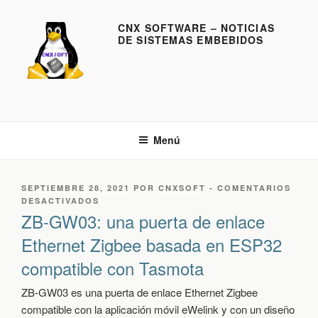
S
a
CNX SOFTWARE – NOTICIAS
DE SISTEMAS EMBEBIDOS
l
t
a
r
a
l
Menú
c
o
n
P
SEPTIEMBRE 28, 2021
POR
CNXSOFT
-
COMENTARIOS
t
U
E
DESACTIVADOS
e
B
N
ZB-GW03: una puerta de enlace
L
Z
n
Ethernet Zigbee basada en ESP32
I
B
i
C
-
compatible con Tasmota
d
A
G
D
W
o
O
0
ZB-GW03 es una puerta de enlace Ethernet Zigbee
E
3
compatible con la aplicación móvil eWelink y con un diseño
L
: