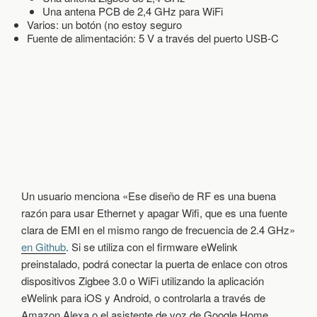
Una antena PCB de 2,4 GHz para WiFi
I
Varios: un botón (no estoy seguro
B
Fuente de alimentación: 5 V a través del puerto USB-C
L
E
C
O
N
T
A
S
M
O
T
A
Un usuario menciona «Ese diseño de RF es una buena
razón para usar Ethernet y apagar Wifi, que es una fuente
clara de EMI en el mismo rango de frecuencia de 2.4 GHz»
en Github
. Si se utiliza con el firmware eWelink
preinstalado, podrá conectar la puerta de enlace con otros
dispositivos Zigbee 3.0 o WiFi utilizando la aplicación
eWelink para iOS y Android, o controlarla a través de
Amazon Alexa o el asistente de voz de Google Home.