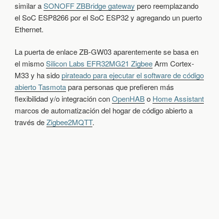
similar a
SONOFF ZBBridge gateway
pero reemplazando
U
N
el SoC ESP8266 por el SoC ESP32 y agregando un puerto
A
Ethernet.
P
U
La puerta de enlace ZB-GW03 aparentemente se basa en
E
R
el mismo
Silicon Labs EFR32MG21 Zigbee
Arm Cortex-
T
M33 y ha sido
pirateado para ejecutar el software de código
A
abierto Tasmota
para personas que prefieren más
D
E
flexibilidad y/o integración con
OpenHAB
o
Home Assistant
E
marcos de automatización del hogar de código abierto a
N
través de
Zigbee2MQTT
.
L
A
C
E
E
T
H
E
R
N
E
T