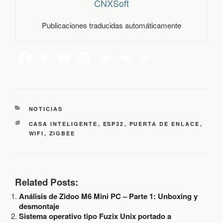
CNXSoft
Publicaciones traducidas automáticamente
C
NOTICIAS
A
E
CASA INTELIGENTE
,
ESP32
,
PUERTA DE ENLACE
,
T
T
WIFI
,
ZIGBEE
E
I
G
Q
O
U
R
E
Í
T
Related Posts:
A
A
S
Análisis de Zidoo M6 Mini PC – Parte 1: Unboxing y
S
desmontaje
Sistema operativo tipo Fuzix Unix portado a