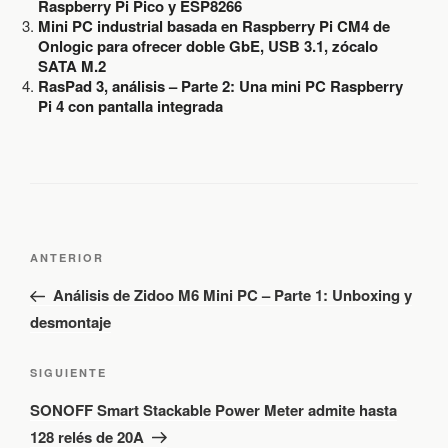
Raspberry Pi Pico y ESP8266
Mini PC industrial basada en Raspberry Pi CM4 de
Onlogic para ofrecer doble GbE, USB 3.1, zócalo
SATA M.2
RasPad 3, análisis – Parte 2: Una mini PC Raspberry
Pi 4 con pantalla integrada
N
E
a
ANTERIOR
v
n
Análisis de Zidoo M6 Mini PC – Parte 1: Unboxing y
e
t
desmontaje
g
r
a
a
c
S
SIGUIENTE
d
i
i
SONOFF Smart Stackable Power Meter admite hasta
ó
a
g
n
128 relés de 20A
a